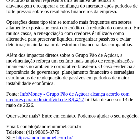
O acordo também representa uma tentativa de reduzir a
alavancagem e recuperar a confiança do mercado após períodos de
forte pressão sobre os resultados financeiros da empresa.
Operações desse tipo têm se tornado mais frequentes em setores
altamente expostos ao custo do crédito e à redução do consumo. E
muitos casos, a renegociação com credores é utilizada como
alternativa para preservar liquidez, reorganizar passivos e evitar
deterioração ainda maior da estrutura financeira das companhias.
Além dos impactos diretos sobre o Grupo Pão de Açúcar, a
movimentação reforça um cenário mais amplo de reorganizações
financeiras no ambiente corporativo brasileiro. O caso evidencia a
importância de governança, planejamento financeiro e estratégias
estruturadas de readequação de passivos em períodos de maior
instabilidade econômica.
Fonte:
InfoMoney - Grupo Pão de Açúcar alcança acordo com
credores para reduzir dívida de R$ 4,57
bi Data de acesso: 13 de
maio de 2026.
Quer saber mais? Entre em contato. Podemos ajudar o seu negócio.
Email: contato@andrehummel.com.br
Telefone: (41) 98805-8779
Site:
https://andrehummel.com.br/