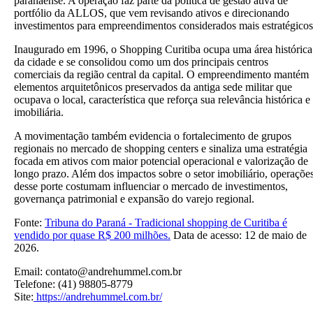
paranaense. A operação faz parte da política de gestão ativa de
portfólio da ALLOS, que vem revisando ativos e direcionando
investimentos para empreendimentos considerados mais estratégicos
Inaugurado em 1996, o Shopping Curitiba ocupa uma área histórica
da cidade e se consolidou como um dos principais centros
comerciais da região central da capital. O empreendimento mantém
elementos arquitetônicos preservados da antiga sede militar que
ocupava o local, característica que reforça sua relevância histórica e
imobiliária.
A movimentação também evidencia o fortalecimento de grupos
regionais no mercado de shopping centers e sinaliza uma estratégia
focada em ativos com maior potencial operacional e valorização de
longo prazo. Além dos impactos sobre o setor imobiliário, operaçõe
desse porte costumam influenciar o mercado de investimentos,
governança patrimonial e expansão do varejo regional.
Fonte:
Tribuna do Paraná - Tradicional shopping de Curitiba é
vendido por quase R$ 200 milhões.
Data de acesso: 12 de maio de
2026.
Email: contato@andrehummel.com.br
Telefone: (41) 98805-8779
Site:
https://andrehummel.com.br/