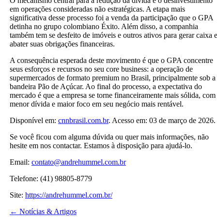
O mecanismo central para a redução da dívida é o desinvestimento
em operações consideradas não estratégicas. A etapa mais
significativa desse processo foi a venda da participação que o GPA
detinha no grupo colombiano Éxito. Além disso, a companhia
também tem se desfeito de imóveis e outros ativos para gerar caixa 
abater suas obrigações financeiras.
A consequência esperada deste movimento é que o GPA concentre
seus esforços e recursos no seu core business: a operação de
supermercados de formato premium no Brasil, principalmente sob a
bandeira Pão de Açúcar. Ao final do processo, a expectativa do
mercado é que a empresa se torne financeiramente mais sólida, com
menor dívida e maior foco em seu negócio mais rentável.
Disponível em:
cnnbrasil.com.br
. Acesso em: 03 de março de 2026.
Se você ficou com alguma dúvida ou quer mais informações, não
hesite em nos contactar. Estamos à disposição para ajudá-lo.
Email:
contato@andrehummel.com.br
Telefone: (41) 98805-8779
Site:
https://andrehummel.com.br/
← Notícias & Artigos